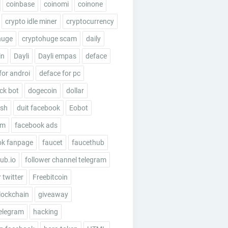
coinbase
coinomi
coinone
crypto idle miner
cryptocurrency
huge
cryptohuge scam
daily
in
Dayli
Dayli empas
deface
for androi
deface for pc
ick bot
dogecoin
dollar
esh
duit facebook
Eobot
um
facebook ads
ok fanpage
faucet
faucethub
ub.io
follower channel telegram
 twitter
Freebitcoin
lockchain
giveaway
elegram
hacking