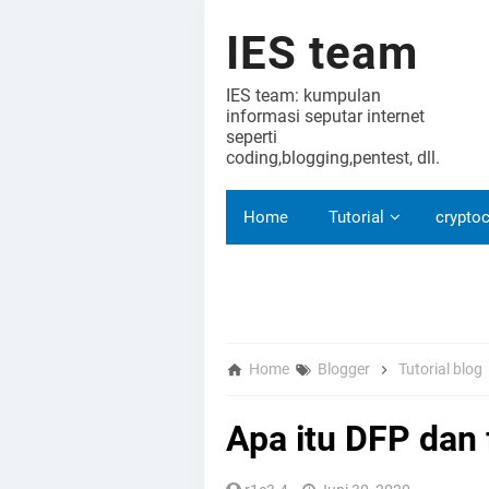
IES team
IES team: kumpulan
informasi seputar internet
seperti
coding,blogging,pentest, dll.
Home
Tutorial
cryptoc
Home
Blogger
Tutorial blog
Apa itu DFP dan