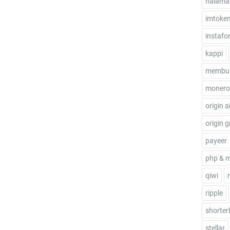
halama
imtoke
instafo
kappi
membua
monero
origin a
origin g
payeer
php & 
qiwi
ripple
shorterl
stellar