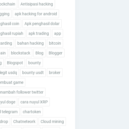
ockchain
Antisipasi hacking
gging
apk hacking for android
ghasil coin
Apk penghasil dolar
ghasil rupiah
apk trading
app
carding
bahan hacking
bitcoin
ain
blockstack
Blog
Blogger
g
Blogspot
bounty
legit usdq
bounty usdt
broker
embuat game
nambah follower twitter
yul doge
cara nuyul XRP
 telegram
chartoken
rdrop
Chatneteork
Cloud mining