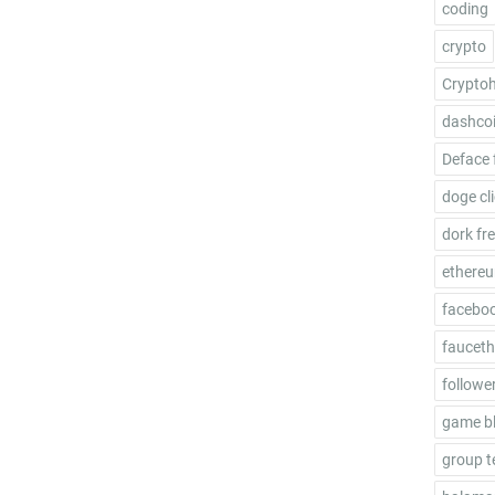
coding
crypto
Crypto
dashco
Deface 
doge cl
dork fr
ethere
facebo
fauceth
follower
game b
group t