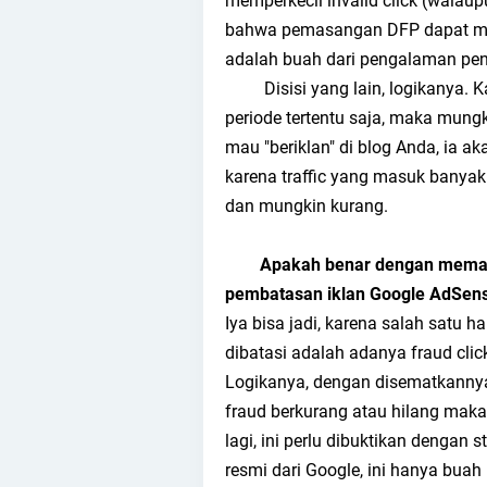
memperkecil invalid click (walaupu
bahwa pemasangan DFP dapat mem
adalah buah dari pengalaman penu
Disisi yang lain, logikanya. K
periode tertentu saja, maka mungk
mau "beriklan" di blog Anda, ia
karena traffic yang masuk banyak
dan mungkin kurang.
Apakah benar dengan memas
pembatasan
iklan Google AdSen
Iya bisa jadi, karena salah satu
dibatasi adalah adanya fraud cli
Logikanya, dengan disematkannya 
fraud berkurang atau hilang maka 
lagi, ini perlu dibuktikan dengan 
resmi dari Google, ini hanya bua