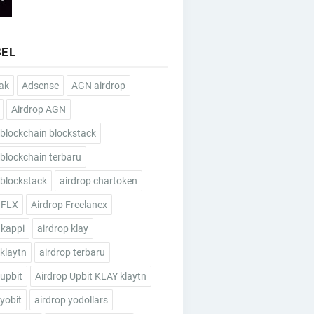
BEL
ak
Adsense
AGN airdrop
Airdrop AGN
 blockchain blockstack
 blockchain terbaru
 blockstack
airdrop chartoken
 FLX
Airdrop Freelanex
 kappi
airdrop klay
 klaytn
airdrop terbaru
 upbit
Airdrop Upbit KLAY klaytn
 yobit
airdrop yodollars