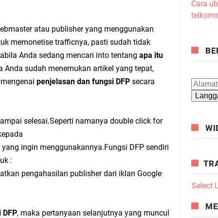
Cara ub
telkoms
bmaster atau publisher yang menggunakan
uk memonetise trafficnya, pasti sudah tidak
BE
abila Anda sedang mencari into tentang
apa itu
a Anda sudah menemukan artikel yang tepat,
s mengenai
penjelasan dan fungsi DFP
secara
ampai selesai.Seperti namanya double click for
WI
 kepada
e yang ingin menggunakannya.Fungsi DFP sendiri
uk :
TR
tkan pengahasilan publisher dari iklan Google
Select
ME
i DFP
, maka pertanyaan selanjutnya yang muncul