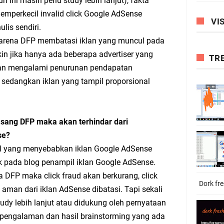
n ini masih perlu study lebih lanjut), fakta
perkecil invalid click Google AdSense
VIS
lis sendiri.
arena DFP membatasi iklan yang muncul pada
in jika hanya ada beberapa advertiser yang
TR
 akan mengalami penurunan pendapatan
 sedangkan iklan yang tampil proporsional
ang DFP maka akan terhindar dari
se?
 hal yang menyebabkan iklan Google AdSense
ck pada blog penampil iklan Google AdSense.
DFP maka click fraud akan berkurang, click
Dork fr
aman dari iklan AdSense dibatasi. Tapi sekali
study lebih lanjut atau didukung oleh pernyataan
h pengalaman dan hasil brainstorming yang ada