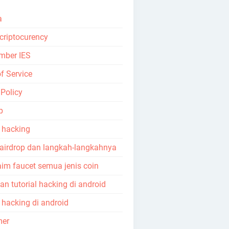
a
 criptocurency
mber IES
f Service
 Policy
p
l hacking
 airdrop dan langkah-langkahnya
aim faucet semua jenis coin
n tutorial hacking di android
l hacking di android
mer