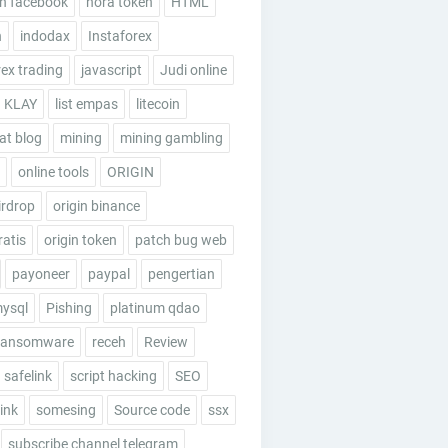
n facebook
hora token
HTML
n
indodax
Instaforex
rex trading
javascript
Judi online
KLAY
list empas
litecoin
t blog
mining
mining gambling
online tools
ORIGIN
irdrop
origin binance
ratis
origin token
patch bug web
payoneer
paypal
pengertian
mysql
Pishing
platinum qdao
ransomware
receh
Review
safelink
script hacking
SEO
ink
somesing
Source code
ssx
subscribe channel telegram